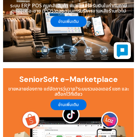
ระบบ ERP POS คุมคลังสินค้า พิมพ์ใบเสร็จรับเงินใบกำกับภาษี
ดูแลจุดซื้อ-ขาย (POS)
ตลอดจนการบริหารงานหลังร้านทั่วไป
รองรับธุรกิจได้หลายประเภท
อ่านเพิ่มเติม
SeniorSoft e-Marketplace
ขายหลายช่องทาง แต่จัดการวุ่นวาย?
ระบบรวมออเดอร์ แชท และ
สต๊อกไว้ที่เดียว
อ่านเพิ่มเติม