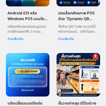
Android iOS หรือ
ปลดล็อกศักยภาพ POS
Windows POS แบบไหน
ด้วย "Dynamic QR
พร้อมเติบโตไปกับธุรกิจ
Code"
เปรียบเทียบจุดเด่นและรูปแบบ
ตั้งป้าย QR Code กระดาษไว้
คุณ?
การใช้งานของทั้ง 3 ระบบ
หน้าเคาน์เตอร์... แต่ทำไมยอด
ปฏิบัติการ เพื่อวางรากฐาน
เงินเข้าบัญชีถึงไม่ครบ?
อ่านเพิ่มเติม
อ่านเพิ่มเติม
ข้อมูลสต๊อกและยอดขายให้
แข็งแกร่งตั้งแต่วันนี้
แจ้งเปลี่ยนเบอร์ติดต่อ
ชั้นวางล่างสุด มีไว้แค่วาง